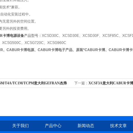
部浸液钎焊或压入。
装技术*兼容。
到自动化安装过程中。
内无需另外的空间位置。
要另外的投资费用。
UR卡博电源设备
产品型号：
XCSD30C、XCSD30E、
XCSD30F、XCSF85C、XCSF
、XCSG500C、XCSG720C、XCSG960C
UR、CABUR卡博电源、CABUR卡博电子产品、原装*CABUR卡博、CABUR卡博
6M/T4A/TC1M/TCPM意大利GEFRAN杰弗
下一篇：
XCSF3A意大利CABUR卡
料
XCSF10B、电源设备
关于我们
产品中心
新闻动态
技术文章