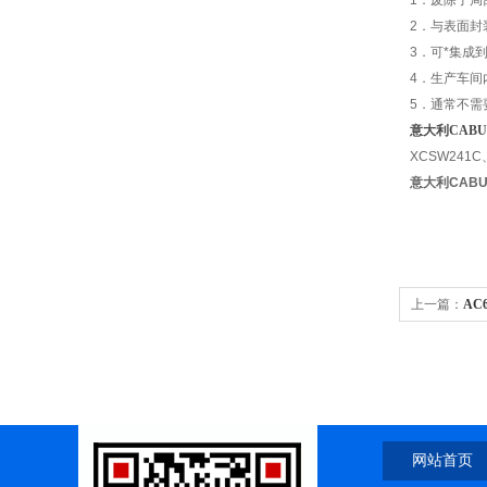
1
．废除了局
2
．与表面封
3
．可*集成
4
．生产车间
5
．通常不需
意大利CAB
XCSW241C
意大利CAB
上一篇：
AC
伦传感器资
网站首页