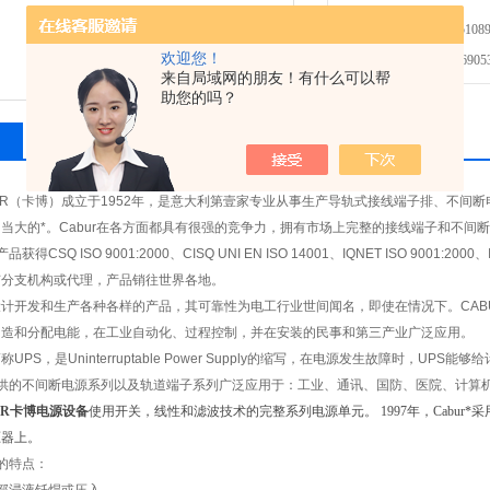
免费咨询：021-51089
欢迎您！
发邮件给我们：6905315
来自局域网的朋友！有什么可以帮
助您的吗？
相关产品
留言询价
UR（卡博）成立于1952年，是意大利第壹家专业从事生产导轨式接线端子排、不间
当大的*。Cabur在各方面都具有很强的竞争力，拥有市场上完整的接线端子和不间
品获得CSQ ISO 9001:2000、CISQ UNI EN ISO 14001、IQNET ISO 900
有分支机构或代理，产品销往世界各地。
设计开发和生产各种各样的产品，其可靠性为电工行业世间闻名，即使在情况下。CAB
创造和分配电能，在工业自动化、过程控制，并在安装的民事和第三产业广泛应用。
简称
UPS
，是Uninterruptable Power Supply的缩写，在电源发生故障时，UPS
供的不间断电源系列以及轨道端子系列广泛应用于：工业、通讯、国防、医院、计算
UR卡博电源设备
使用开关，线性和滤波技术的完整系列电源单元。 1997年，Cabu
压器上。
的特点：