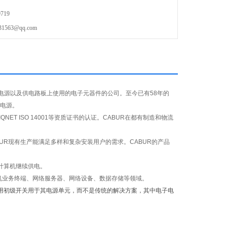
719
63@qq.com
断电源以及供电路板上使用的电子元器件的公司。至今已有58年的
断电源。
1:2000、IQNET ISO 14001等资质证书的认证。CABUR在都有制造和物流
UR现有生产能满足多样和复杂安装用户的需求。CABUR的产品
能够给计算机继续供电。
机业务终端、网络服务器、网络设备、数据存储等领域。
r*采用初级开关用于其电源单元，而不是传统的解决方案，其中电子电