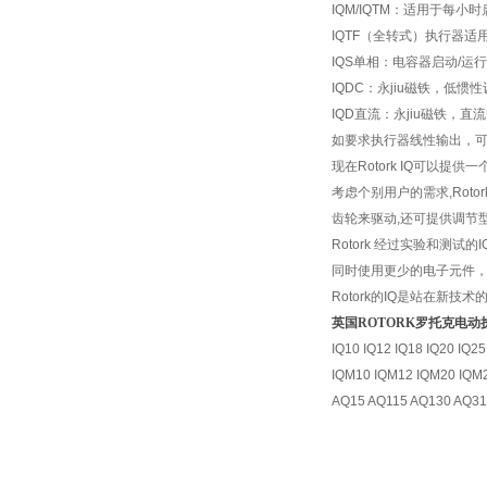
IQM/IQTM
：适用于每小时启
IQTF
（全转式）执行器适用
IQS
单相：电容器启动/运行
IQDC
：永jiu磁铁，低惯
IQD
直流：永jiu磁铁，直
如要求执行器线性输出，可
现在Rotork IQ可
考虑个别用户的需求,Ro
齿轮来驱动,还可提供调节
Rotork
经过实验和测试的I
同时使用更少的电子元件
Rotork
的IQ是站在新技术
英国ROTORK罗托克电动
IQ10 IQ12 IQ18 IQ20 IQ25
IQM10 IQM12 IQM20 IQM
AQ15 AQ115 AQ130 AQ31