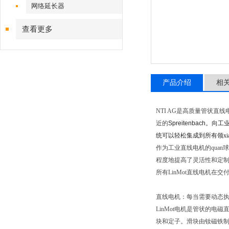
网络延长器
查看更多
产品介绍
相
NTI AG
是高质量管状直线
近的
Spreitenbach
。向工
统可以轻松集成到所有领xia
作为工业直线电机的quan球
程度
地提高了灵活性和定
所有
LinMot
直线电机在交
直线电机：每当需要动态
LinMot
电机是管状的电磁
块和定子。滑块由钕磁铁