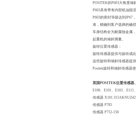
POSITEK
的
P603
大角度倾
P603
具有带有内部机油阻
P603
的密封等级达到
IP67
准，精确到客户选择的确
车身结构全为耐腐蚀金属
起重机的倾斜测量。
旋转位置传感器：
旋转传感器提供与旋转成
这些旋转和倾斜传感器提
Positek
旋转和倾斜传感器使
英国POSITEK位置传感
E100
、
E101
、
E103
、
E111
传感器
X101.315AKNUZ42
传感器
P785
传感器
P752-150