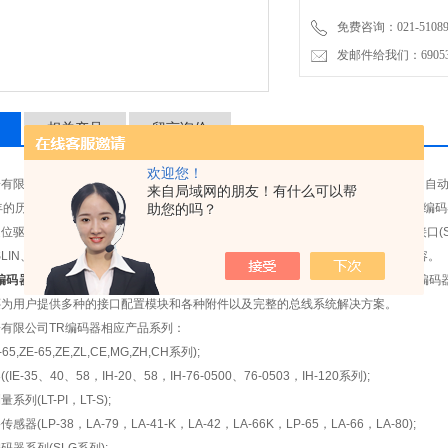
免费咨询：021-51089
发邮件给我们：6905315
相关产品
留言询价
欢迎您！
限公司（TR-Electronic GmbH）是一家专业生产和销售编码器，工业计算机的自
来自局域网的朋友！有什么可以帮
0年的历史和经验的积累。主要研发和生产角度和线性位移测量系统，包括增量旋转编
助您的吗？
驱动器等。其中值多圈旋转编码器zui高分辨率可达36位，同时编码器的匹配接口(SSI、ISI
、SLIN、INTERBUS-S、Parallel、Analog和Cam等接口）能与任何一种PLC相兼容。
编码器
主要包括：值编码器、增量式编码器、直线型值位移传感器、配拉线盒式编码
还为用户提供多种的接口配置模块和各种附件以及完整的总线系统解决方案。
子有限公司
TR
编码器相应产品系列：
5,ZE-65,ZE,ZL,CE,MG,ZH,CH系列);
E-35、40、58，IH-20、58，IH-76-0500、76-0503，IH-120系列);
列(LT-PI，LT-S);
(LP-38，LA-79，LA-41-K，LA-42，LA-66K，LP-65，LA-66，LA-80);