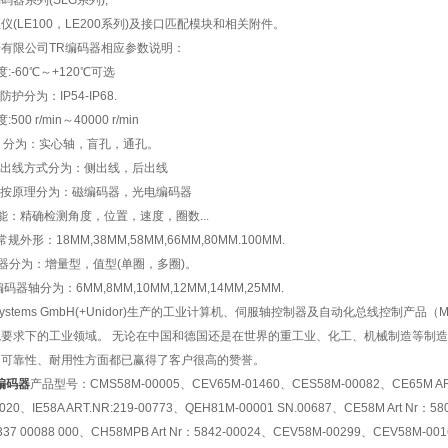
器系列(SLG系列);
仪(LE100，LE200系列)及接口匹配模块和相关附件。
子有限公司
TR
编码器相应参数说明：
:-60℃～+120℃可选
护分为：IP54-IP68.
00 r/min～40000 r/min
器 分为：实心轴，盲孔，通孔。
器出线方式分为：侧出线，后出线
器按原理分为：磁编码器，光电编码器
能：精确检测角度，位置，速度，圈数...
外形：18MM,38MM,58MM,66MM,80MM.100MM.
码器分为：增量型，值型(单圈，多圈)。
码器轴分为：6MM,8MM,10MM,12MM,14MM,25MM.
stems GmbH(+Unidor)生产的工业计算机、伺服轴控制器及自动化总线控制产品（MIPC-H/C
求下的工业领域。 无论在中国和德国还是在世界的重工业、化工、机械制造等制造业领域，TR-E
、可靠性、耐用性方面都已赢得了客户很高的赞誉。
编码器
产品型号：
CMS58M-00005、
CEV65M-01460、
CES58M-00082、
CE65M AR
0020、
IE58A ART.NR:219-00773、
QEH81M-00001 SN.00687、
CE58M Art Nr
：580
37 00088 000、
CH58MPB Art Nr
：5842-00024、
CEV58M-00299、
CEV58M-001