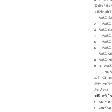
配拉线盒式编码
雷射激光测距
德国帝尔电
1
、编码器温度
2
、TR编码器防
3
、编码器速度:5
4
、TR编码
5
、TR编码
6
、TR编码
7
、编码器功
8
、编码器的常规
9
、BEN编
10
、BEN值编
其子公司TRsy
用于任何环境要
品的高精度
德国TR帝尔
CEW58M-0
CEV58M-003