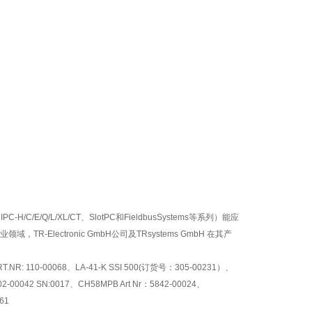
/E/Q/L/XL/CT、SlotPC和FieldbusSystems等系列）能应
lectronic GmbH公司及TRsystems GmbH 在其产
T.NR: 110-00068、
LA-41-K SSI 500(
订货号：305-00231）、
2-00042 SN:0017、
CH58MPB Art Nr
：5842-00024、
61