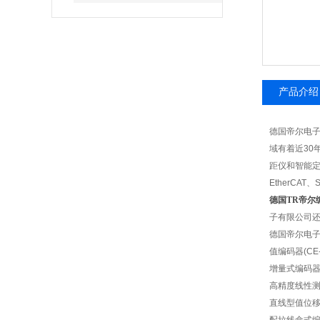
产品介绍
德国帝尔电子有
域有着近3
距仪和智能定位
EtherCAT
德国TR帝尔
子有限公司
德国帝尔电
值编码器(CE-6
增量式编码器((I
高精度线性测量系
直线型值位移传感器