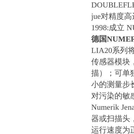
DOUBLEFL
jue对精度高
1998:
成立
N
德国NUME
LIA20
系列
传感器模块
描）；可单
小的测量步
对污染的敏
Numerik Jen
器或扫描头
运行速度为