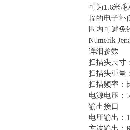
可为
1.6
米
/
幅的电子补
围内可避免
Numerik Jen
详细参数
扫描头尺寸
扫描头重量
扫描频率：
电源电压：
输出接口
电压输出：
方波输出：