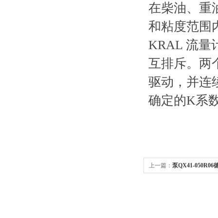
在柴油、重
和粘度范围
KRAL
流量
互排斥。两
驱动，并连
确定的
K
系
上一篇：
泵QX41-050R
油缸气缸、阀液压