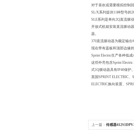
对于喜欢或需要模拟控制
SL/X
系列提供
11
种型号的
2
SLE
系列是单向
2Q
直流驱
开放式机箱安装直流驱动
器。
370
直流驱动器为额定输出
现在带有盖板和顶部边缘
Sprint Electric
生产各种低成
这些外壳包含
Sprint Electric
式
1Q
驱动器具有
IP40
保护
英国
SPRINT ELECTRIC
、
ELECTRIC
换向装置、
SPRI
上一篇：
传感器412S1DP
器、压力变送器