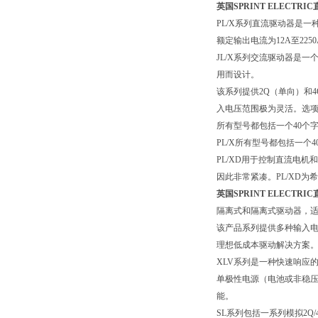
英国SPRINT ELECTR
PL/X
系列直流驱动器是一
额定输出电流为
12A
至
225
JL/X
系列交流驱动器是一
用而设计。
该系列提供
2Q
（单向）和
4
入电压范围极为灵活。选
所有型号都包括一个
40
个
PL/X
所有型号都包括一个
4
PL/XD
用于控制直流电机和
因此非常紧凑。
PL/XD
为希
英国SPRINT ELECTR
隔离式和隔离式驱动器，
该产品系列提供多种输入
理想低成本驱动解决方案
XLV
系列是一种快速响应
单极性电源（电池或非稳压
能。
SL
系列包括一系列模拟
2Q