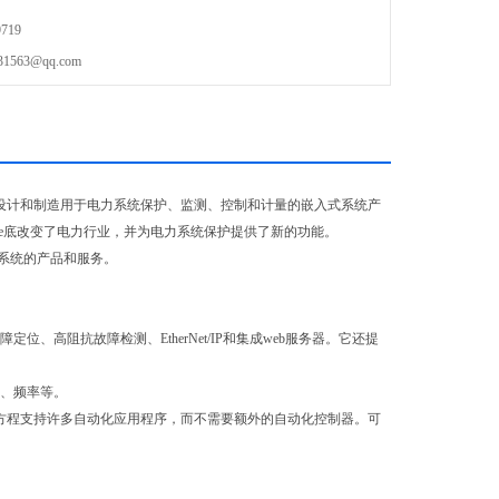
719
63@qq.com
公司设计和制造用于电力系统保护、监测、控制和计量的嵌入式系统产
它che底改变了电力行业，并为电力系统保护提供了新的功能。
系统的产品和服务。
障定位、高阻抗故障检测、
EtherNet/IP
和集成
web
服务器。它还提
、频率等。
方程支持许多自动化应用程序，而不需要额外的自动化控制器。可