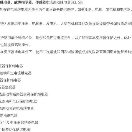
护继电器、故障指示器、传感器
电流差动继电器
SEL-587
差动
/
过电流继电器为任何两个输入设备提供保护，如变压器、电机、发电机和电抗器
保护为双绕组变压器、电抗器、发电机、大型电机和其他双端设备提供带可编程单斜率
保护应用单个绕组相位、剩余和负序过电流元件，以扩展到基本变压器保护之外。此外
护也能提供高速操作。
督在变压器通电条件下，使用二次谐波和四次谐波闭锁或抑制以及直流闭锁来监督差动
压器保护继电器
差动和过电流继电器
器保护继电器
压器监视器
线差动和断路器失灵保护继电器
流差动和电压保护继电器
流差动和过电流继电器
差动继电器
3S/-4X
变压器保护继电器
阻抗差动保护继电器