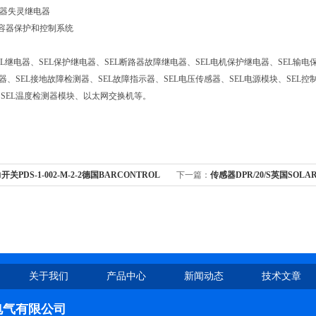
器失灵继电器
容器保护和控制系统
L
继电器、
SEL
保护继电器、
SEL
断路器故障继电器、
SEL
电机保护继电器、
SEL
输电
器、
SEL
接地故障检测器、
SEL
故障指示器、
SEL
电压传感器、
SEL
电源模块、
SEL
控
、
SEL
温度检测器模块、以太网交换机等。
开关PDS-1-002-M-2-2德国BARCONTROL
下一篇：
传感器DPR/20/S英国SOL
传感器、真空开关
器、测量探头\编码器
关于我们
产品中心
新闻动态
技术文章
电气有限公司