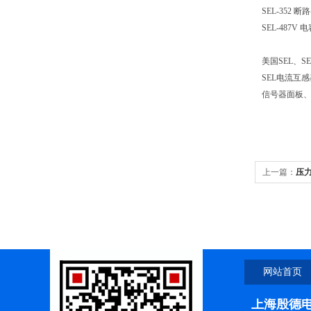
SEL-352
断路
SEL-487V
电
美国
SEL
、
SE
SEL
电流互感
信号器面板
上一篇：
压力
压力开关和
网站首页
上海殷德