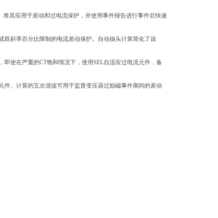
。将其应用于差动和过电流保护，并使用事件报告进行事件后快速
或双斜率百分比限制的电流差动保护。自动抽头计算简化了设
，即使在严重的
CT
饱和情况下，使用
SEL
自适应过电流元件，备
元件。计算的五次谐波可用于监督变压器过励磁事件期间的差动