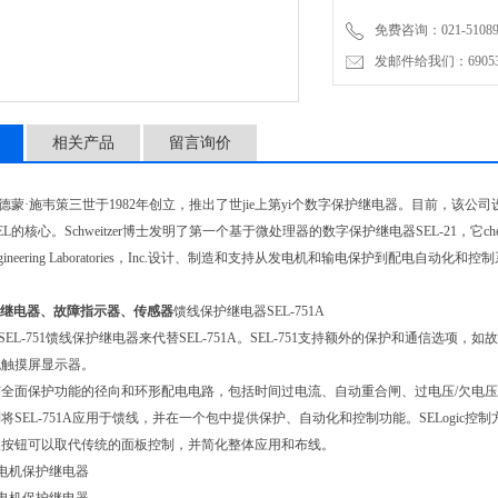
免费咨询：021-51089
发邮件给我们：6905315
相关产品
留言询价
德蒙
·
施韦策三世于
1982
年创立，推出了世jie上第yi个数字保护继电器。目前，该
EL
的核心。
Schweitzer
博士发明了第一个基于微处理器的数字保护继电器
SEL-21，
ineering Laboratories
，
Inc.
设计、制造和支持从发电机和输电保护到配电自动化和控制
护继电器、故障指示器、传感器
馈线保护继电器
SEL-751A
SEL-751
馈线保护继电器来代替
SEL-751A
。
SEL-751
支持额外的保护和通信选项，如故
色触摸屏显示器。
有全面保护功能的径向和环形配电电路，包括时间过电流、自动重合闸、过电压
/
欠电压
制将
SEL-751A
应用于馈线，并在一个包中提供保护、自动化和控制功能。
SELogic
控制
板按钮可以取代传统的面板控制，并简化整体应用和布线。
电机保护继电器