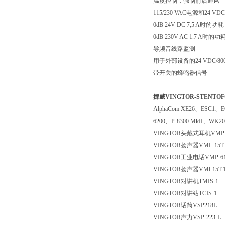
温度控制，强制前后通风
115/230 VAC
电源和
24 VDC
0dB 24V DC 7,5 A
时的功耗
0dB 230V AC 1.7 A
时的功
导频音线路监测
用于外部设备的
24 VDC/80
带开关的蜂鸣器信号
挪威VINGTOR-STENT
AlphaCom XE26
、
ESC1
、
E
6200
、
P-8300 MkII
、
WK20
VINGTOR
头戴式耳机
VMP-
VINGTOR
扬声器
VML-15T
VINGTOR
工业电话
VMP-6
VINGTOR
扬声器
VMl-15T.
VINGTOR
对讲机
TMIS-1
VINGTOR
对讲站
TCIS-1
VINGTOR
话筒
VSP218L
VINGTOR
声力
VSP-223-L