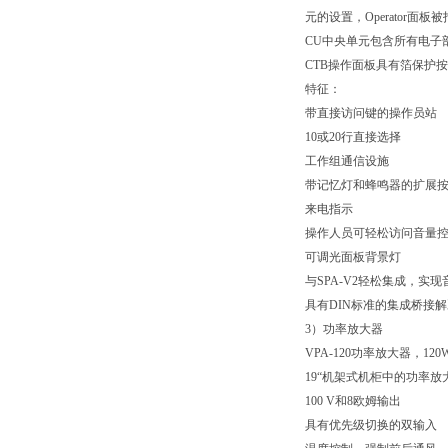
元的设置，
Operator
面板被
CU
中央单元包含所有电子
CTB
操作面板具有箔保护按
特征：
带直接访问键的操作员站
10
或
20
行直接选择
工作组通信设施
带记忆灯和蜂鸣器的扩展
来电指示
操作人员可轻松访问音量
可调光面板背景灯
与
SPA-V2
轻松集成，实现
具有
DIN
标准的集成桥接解
3
）功率放大器
VPA-120
功率放大器，
120
19“机架式机柜中的功率放
100 V
和
8
欧姆输出
具有优先级切换的双输入