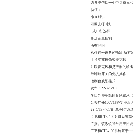
该系统包括一个中央单元
特征：
命令对讲
可调光呼叫灯
5
或
10
行选择
步进音量控制
所有呼叫
额外信号设备的输出
-所有
手持式或鹅颈式麦克风
并联麦克风和扬声器的输
带脚踏开关的免提操作
控制台或壁挂式
功率：
22-32 VDC
来自外部系统的音频输入
公共广播
100V
线路功率放
2
）
CTB
和
CTB-100
对讲系
CTB
和
CTB-100
对讲系统是
广播。该系统通常用于协
CTB
和
CTB-100
系统基于一