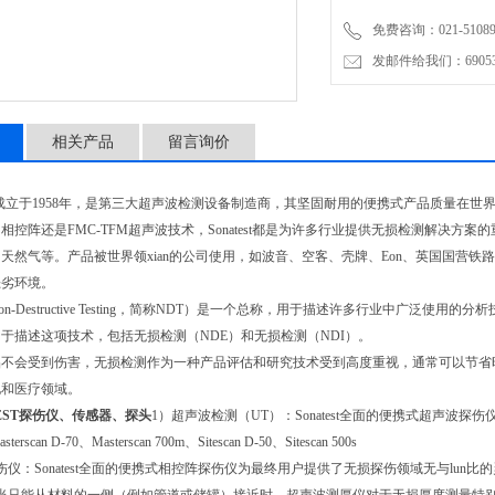
免费咨询：021-51089
发邮件给我们：6905315
相关产品
留言询价
成立于
1958
年，是第三大超声波检测设备制造商，其坚固耐用的便携式产品质量在世
、相控阵还是
FMC-TFM
超声波技术，
Sonatest
都是为许多行业提供无损检测解决方案的
天然气等。产品被世界领xian的公司使用，如波音、空客、壳牌、
Eon
、英国国营铁路
恶劣环境。
n-Destructive Testing
，简称
NDT
）是一个总称，用于描述许多行业中广泛使用的分析
用于描述这项技术，包括无损检测（
NDE
）和无损检测（
NDI
）。
品不会受到伤害，无损检测作为一种产品评估和研究技术受到高度重视，通常可以节省
电和医疗领域。
TEST探伤仪、传感器、探头
1
）超声波检测（
UT
）：
Sonatest
全面的便携式超声波探伤仪
sterscan D-70
、
Masterscan 700m
、
Sitescan D-50
、
Sitescan 500s
伤仪：
Sonatest
全面的便携式相控阵探伤仪为最终用户提供了无损探伤领域无与lun比