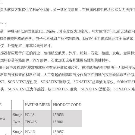
D
：
探头解决方案提供了独te的优势，如一致的灵敏度，在扫描过程中楔块和探头无法拧
D™
：
是一种独te的低剖面集成
TOFD
探头，其高度仅为
10
毫米，可方便地访问以前无法访问
都是按照严格的声学、电子和机械财产标准制造的。我们的压力传感器经过全面测试
变仪、外壳配置、频率和元件尺寸。
传感器都应用于广泛的行业，包括航空航天、汽车、船舶、石化、核能、发电、金属和
、燃料容器等核部件、汽车部件、石化加工设备和通用高性能关键材料。
用于超声波检测的校准块或标准有多种形状和尺寸。校准试块的类型取决于无损检测
材料应与被检查的材料相同，人工引起的缺陷应与操作员正在测试的实际缺陷非常相似
ST
、
SONATEST
探伤仪、
SONATEST
测厚仪、
SONATEST
超声波测厚仪、
SONATES
探头、
SONATEST
压力传感器、校
SONATEST
准块、
SONATEST
适配器、
SONATEST
E
PART NUMBER
PRODUCT CODE
Single
PC-LS
152056
bvis
Twin
TPC-LS
152061
Single
PC-LD
152057