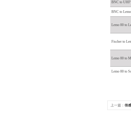
BNC to UHF
BNC to Lemo
Lemo 00 to L
Fischer to Le
Lemo 00 to M
Lemo 00 to S
上一篇：
传感
传感器、信