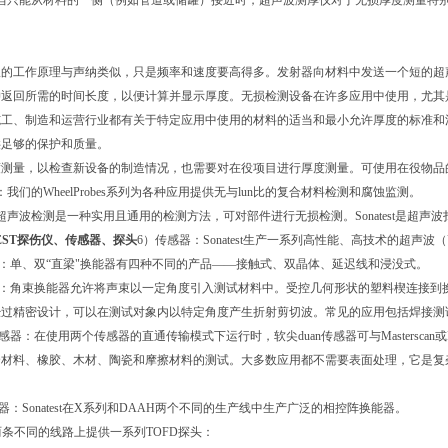
当只能从材料的一侧（例如管道或储罐）接近时，超声波测厚仪对于无损厚度测量特
。
仪的工作原理与声纳类似，只是频率和速度要高得多。发射器向材料中发送一个短的超
冲返回所需的时间长度，以便计算并显示厚度。无损检测设备在许多应用中使用，尤其
施工、制造和运营行业都有关于特定应用中使用的材料的适当和最小允许厚度的标准和
供足够的保护和质量。
度测量，以检查新设备的制造情况，也需要对在役项目进行厚度测量。可使用在役物品
：我们的
WheelProbes
系列为各种应用提供无与lun比的复合材料检测和腐蚀监测。
超声波检测是一种实用且通用的检测方法，可对部件进行无损检测。
Sonatest
是超声波
TEST探伤仪、传感器、探头
6
）传感器：
Sonatest
生产一系列高性能、高技术的超声波（
：单、双“直梁"换能器有四种不同的产品——接触式、双晶体、延迟线和浸没式。
：角束换能器允许将声束以一定角度引入测试材料中。受控几何形状的塑料楔连接到
经过精密设计，可以在测试对象内以特定角度产生折射剪切波。常见的应用包括焊接测
感器：在使用两个传感器的直通传输模式下运行时，软尖duan传感器可与
Masterscan
或
合材料、橡胶、木材、陶瓷和摩擦材料的测试。大多数应用都不需要表面处理，它是复
。
器：
Sonatest
在
X
系列和
DAAH
两个不同的生产线中生产广泛的相控阵换能器。
两条不同的线路上提供一系列
TOFD
探头：