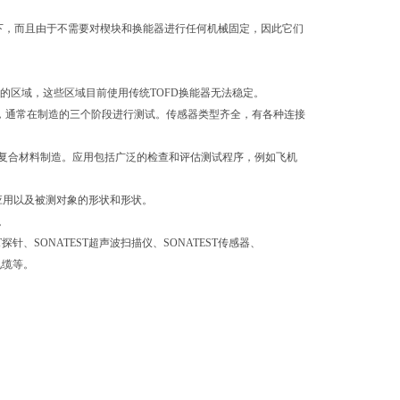
下，而且由于不需要对楔块和换能器进行任何机械固定，因此它们
的区域，这些区域目前使用传统
TOFD
换能器无法稳定。
，通常在制造的三个阶段进行测试。传感器类型齐全，有各种连接
复合材料制造。应用包括广泛的检查和评估测试程序，例如飞机
应用以及被测对象的形状和形状。
。
T
探针、
SONATEST
超声波扫描仪、
SONATEST
传感器、
电缆等。