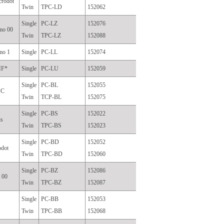
crodot
Twin
TPC-LD
152062
Single
PC-LZ
152076
mo 00
Twin
TPC-LZ
152088
mo 1
Single
PC-LL
152074
HF*
Single
PC-LU
152059
Single
PC-BL
152055
NC
Twin
TCP-BL
152075
Single
PC-BS
152022
is
Twin
TPC-BS
152023
Single
PC-BD
152052
odot
Twin
TPC-BD
152060
Single
PC-BZ
152086
 00
Twin
TPC-BZ
152087
Single
PC-BB
152053
Twin
TPC-BB
152068