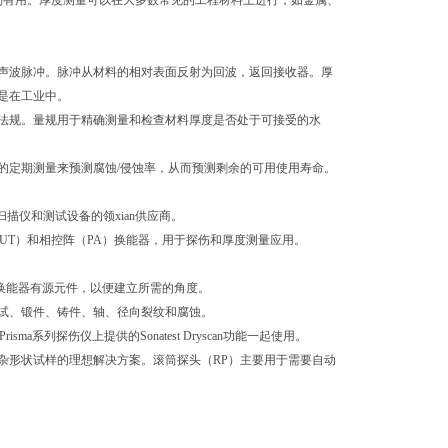
别有用。厚度测量可以在大多数常见的工程材料上进行，如金属、
声波脉冲。脉冲从材料的相对表面反射为回波，返回接收器。厚
是在工业中。
法规。量规用于精确测量和检查材料厚度是否处于可接受的水
的定期测量来预测腐蚀
/
侵蚀率，从而预测剩余的可用使用寿命。
扫描仪和测试设备的领xian供应商。
UT
）和相控阵（
PA
）换能器，用于探伤和厚度测量应用。
换能器有源元件，以便建立所需的角度。
试、锻件、铸件、轴、径向裂纹和腐蚀。
Prisma
系列探伤仪上提供的
Sonatest Dryscan
功能一起使用。
杂形状试样的理想解决方案。滚筒探头（
RP
）主要用于需要自动