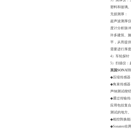
3
）测厚仪：
塑料和玻璃
无损测厚：
超声波测厚
度计分析脉
许多建筑、
平，从而提
需要进行厚
4
）车轮探针
5
）扫描仪：
英国SONA
◆
压缩传感器
◆
角束传感器
声纳测试楔
◆
通过传输传
应用包括复
测试的地方
◆
相控阵换能
◆
Sonatest
在