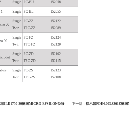
*
Single
PC-BU
152058
 1
Single
PC-BL
152055
Single
PC-ZZ
152122
emo 00
Twin
TPC-ZZ
152089
Single
PC-FZ
152124
mo 00
Twin
TPC-FZ
152129
Single
PC-ZD
152102
icrodot
Twin
TPC-ZD
152115
ubvis
Single
PC-ZS
152123
Twin
TPC-ZS
152108
器ILD1750-20德国MICRO-EPSILON位移
下一篇：
指示器PDE4.003.8361E德
号转换器
示器、变送器、传感器