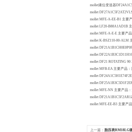
mollet
液位变送器
DF24A1C
mollet DF27A1C5F2AT2VL
mollet MFE-A-EE-B1
主要
mollet LF20-B88A1AD1B
mollet MFE-A-E-E
主要产品
mollet K-BSZ110-00-ALM
mollet DF21A1B1CH0E0P
mollet DF22A1B3C1D11
mollet DF21 ROTATING 90
mollet MFB-EA
主要产品：
mollet DF24A1C5H1E74F
mollet DF25A1B3C5D1F2
mollet MFE-NN
主要产品：
mollet DF21A1B1C5F2AR
mollet MFE-EE-B3
主要产
上一篇：
胎压表RM18LG