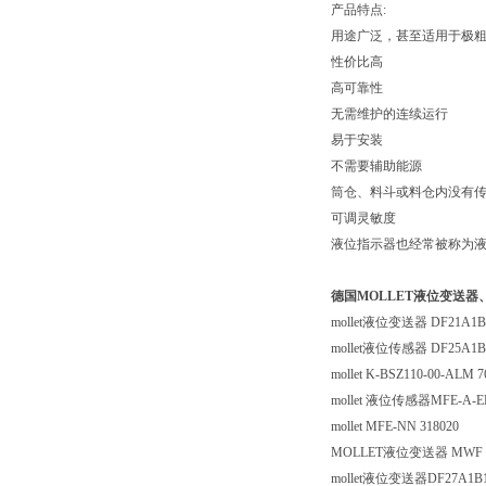
产品特点
:
用途广泛，甚至适用于极
性价比高
高可靠性
无需维护的连续运行
易于安装
不需要辅助能源
筒仓、料斗或料仓内没有
可调灵敏度
液位指示器也经常被称为
德国MOLLET液位变送
mollet
液位变送器
DF21A1B
mollet
液位传感器
DF25A1B
mollet K-BSZ110-00-ALM 7
mollet
液位传感器
MFE-A-E
mollet MFE-NN 318020
MOLLET
液位变送器
MWF 
mollet
液位变送器
DF27A1B