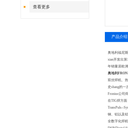
查看更多
产品介绍
奥地利福尼
xian开发出第
年销量居欧
奥地利FRO
双丝焊机、
史shang
Fronius
公司
在
TIG
焊方面
TransPuls--Sy
钢、铝以及
全数字化焊