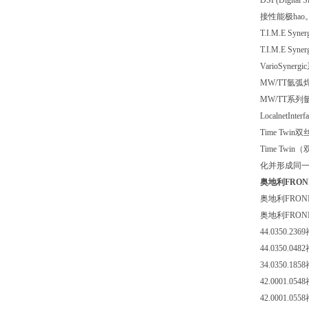
DSP(Digital Si
接性能极hao
T.I.M.E Syner
T.I.M.E Syner
VarioSynergic
MW/TT
氩弧
MW/TT
系列
LocalnetInterf
Time Twin
双
Time Twin
（
化并形成同
奥地利FRO
奥地利
FRON
奥地利
FRON
44.0350.2369
44.0350.0482
34.0350.1858
42.0001.0548
42.0001.0558