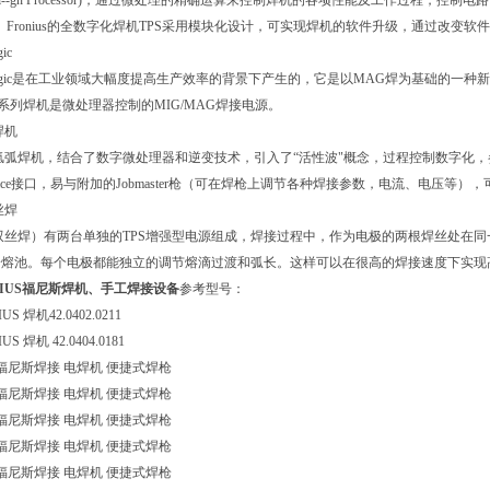
--gn Processor)
，通过微处理的精确运算来控制焊机的各项性能及工作过程，控制电路高度
。
Fronius
的全数字化焊机
TPS
采用模块化设计，可实现焊机的软件升级，通过改变软件
gic
gic
是在工业领域大幅度提高生产效率的背景下产生的，它是以
MAG
焊为基础的一种新
系列焊机是微处理器控制的
MIG/MAG
焊接电源。
焊机
氩弧焊机，结合了数字微处理器和逆变技术，引入了
“
活性波
"
概念，过程控制数字化，
ace
接口，易与附加的
Jobmaster
枪（可在焊枪上调节各种焊接参数，电流、电压等），
丝焊
双丝焊）有两台单独的
TPS
增强型电源组成，焊接过程中，作为电极的两根焊丝处在同
一熔池。每个电极都能独立的调节熔滴过渡和弧长。这样可以在很高的焊接速度下实现
NIUS福尼斯焊机、手工焊接设备
参考型号：
IUS
焊机
42.0402.0211
IUS
焊机
42.0404.0181
福尼斯焊接 电焊机 便捷式焊枪
福尼斯焊接 电焊机 便捷式焊枪
福尼斯焊接 电焊机 便捷式焊枪
福尼斯焊接 电焊机 便捷式焊枪
福尼斯焊接 电焊机 便捷式焊枪