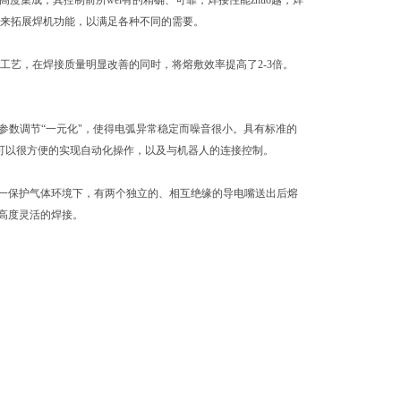
集成，其控制前所wei有的精确、可靠，焊接性能zhuo越，焊
来拓展焊机功能，以满足各种不同的需要。
工艺，在焊接质量明显改善的同时，将熔敷效率提高了
2-3
倍。
参数调节
“
一元化
"
，使得电弧异常稳定而噪音很小。具有标准的
可以很方便的实现自动化操作，以及与机器人的连接控制。
一保护气体环境下，有两个独立的、相互绝缘的导电嘴送出后熔
高度灵活的焊接。