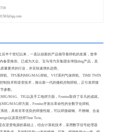
719
63@qq.com
立后半个世纪以来，一直以创新的产品领导着焊机的发展，曾率
内备受推崇。已成为大众、宝马等汽车集团全球指ding产品，其
高质量要求的行业，并呈快速增长趋势。
焊机、
TPS
系列
MIG/MAG
焊机、
VST
系列气保焊机、
TIME TWIN
理器控制技术和逆变技术，推出新一代的微机控制焊机，正引发焊接
调节参数。
在
MIG/MAG
、
TIG
以及手工电焊方面，
Fronius
取得了非凡的成就。
在
MIG/MAG
焊方面，
Fronius
开发出革命性的全数字化焊机
家系统，具有非常优良的焊接性能，可以焊接碳钢、不锈钢、合金
nergic
以及双丝焊
Time Twin
。
是在逆变电源的基础上，结合计算机技术，采用数字信号处理器