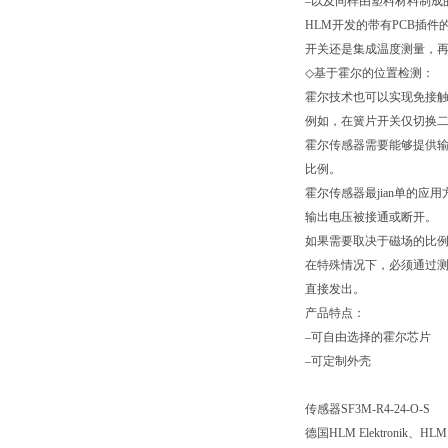
–以及同样由塑料材料制成
HLM
开发的带有
PCB
插件
开关还是集成温度测量，再
◇
基于霍尔的位置检测：
霍尔技术也可以实现免接
例如，在簧片开关仅切换
霍尔传感器需要能够提供
比例。
霍尔传感器最jian单的
输出电压被接通或断开。
如果需要取决于磁场的比
在特殊情况下，必须通过
直接发出。
产品特点：
–可自由选择的霍尔芯片
–可定制外壳
传感器
SF3M-R4-24-O-S
德国
HLM Elektronik
、
HLM 