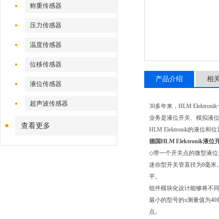
称重传感器
压力传感器
温度传感器
位移传感器
产品介绍
相
液位传感器
超声波传感器
30
多年来，
HLM Elektronik
业务是液位开关、模拟液
查看更多
HLM Elektronik
的液位和位
德国HLM Elektronik
◇
带一个开关点的微型液位
迷你型开关管直径为
8
毫米
平。
组件模块化设计能够将不同
最小的型号的
x
测量值为
40
点。