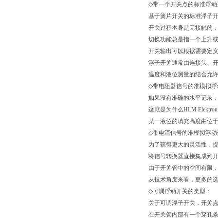
◇
带一个开关点的标准浮动
基于簧片开关的标准浮子
开关过程本身是无接触的
切换功能总是指一个上升
开关输出可以根据需要定
浮子开关通常由连接头、开
温度和液位测量的结合允许
◇
带电阻器信号的准模拟浮
如果没有准确的水平记录
这就是为什么
HLM Elektro
某一液位的填充高度由位于
◇
带电流信号的准模拟浮动
为了获得更大的灵活性，
将信号转换器直接集成到
由于开关管中的空间有限
从技术角度来看，更多的
◇
可调浮动开关的类型：
关于可调浮子开关，开关
在开关管内部有一个穿孔