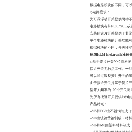
根据电路模块的不同，可
◇
电路模块：
为可调浮动开关提供两种
电路模块有带
NOC/NCC
或
安装的簧片开关提供了非常
单个电路模块的开关功能
根据模块的不同，开关性
德国HLM Elektronik
◇
基于簧片开关的位置检测
接近开关无触点工作。一
可以通过调整簧片开关的
由于接近开关是基于簧片开
型开关频率为
109
个开关周
为所有接近开关提供
1
米电
产品特点：
–
M5
和
PG9
由不锈钢制成（
–
M8
由镀镍黄铜制成（材料
–
M6
和
M8
由塑料材料制成