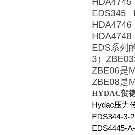
HDA474
EDS345 
HDA474
HDA474
EDS系列的
3）ZBE0
ZBE06是
ZBE08是
HYDAC贺德
Hydac
压力
EDS344-3-2
EDS4445-A-