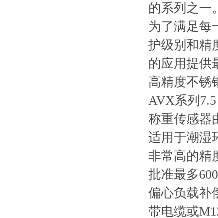
的系列之一
为了满足每
护级别和精
的应用提供
高精度不锈
AVX
系列
7.5
称重传感器
适用于潮湿
非常高的精
批准最多
600
偏心负载补
带电缆或
M1