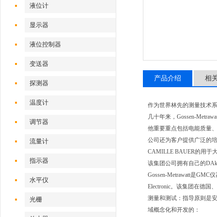
液位计
显示器
液位控制器
变送器
产品介绍
相
探测器
温度计
作为世界林先的测量技术
几十年来，
Gossen-Metrawat
调节器
他重要重点包括电能质量、
公司还为客户提供广泛的
流量计
CAMILLE BAUER
的用于
指示器
该集团公司拥有自己的
DAk
Gossen-Metrawatt
是
GMC
仪
水平仪
Electronic
。该集团在德国、
测量和测试：指导原则是
光栅
域概念化和开发的：