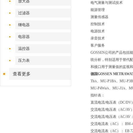
放大器
电气测量与测试技术
能源管理
过滤器
测量传感器
控制技术
继电器
电源技术
电容器
录音技术
客户服务
温控器
GOSSEN
公司的产品包括
统分析，特别适用于替代
压力表
和接口用于测量值的监视
查看更多
德国GOSSEN METRAWA
Th/s
、
MU-P1B/s
、
MU-P3B
MU-P4Wu/s
、
MU-J1/s
、
MU
指针表：
直流电流
/
电压表（
DC/DV
交流电流
/
电压表（
AC/AV
交流电流
/
电压表（
AC/AV
交流电流表（
AC
）：
BM-
交流电流表（
AC
）：
EB 72