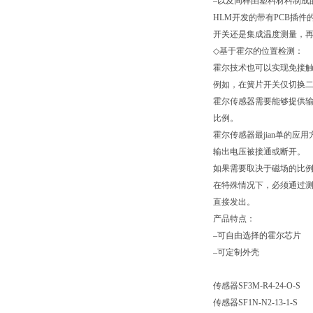
–以及同样由塑料材料制成
HLM
开发的带有
PCB
插件
开关还是集成温度测量，再
◇
基于霍尔的位置检测：
霍尔技术也可以实现免接
例如，在簧片开关仅切换
霍尔传感器需要能够提供
比例。
霍尔传感器最jian单的
输出电压被接通或断开。
如果需要取决于磁场的比
在特殊情况下，必须通过
直接发出。
产品特点：
–可自由选择的霍尔芯片
–可定制外壳
传感器
SF3M-R4-24-O-S
传感器SF1N-N2-13-1-S