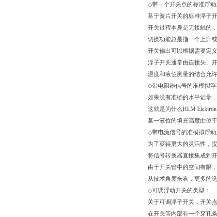
◇
带一个开关点的标准浮动
基于簧片开关的标准浮子
开关过程本身是无接触的
切换功能总是指一个上升
开关输出可以根据需要定
浮子开关通常由连接头、开
温度和液位测量的结合允许
◇
带电阻器信号的准模拟浮
如果没有准确的水平记录
这就是为什么
HLM Elektro
某一液位的填充高度由位于
◇
带电流信号的准模拟浮动
为了获得更大的灵活性，
将信号转换器直接集成到
由于开关管中的空间有限
从技术角度来看，更多的
◇
可调浮动开关的类型：
关于可调浮子开关，开关
在开关管内部有一个穿孔