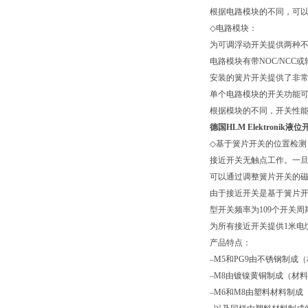
根据电路模块的不同，可
◇
电路模块：
为可调浮动开关提供两种
电路模块有带
NOC/NCC
或
安装的簧片开关提供了非常
单个电路模块的开关功能
根据模块的不同，开关性
德国HLM Elektroni
◇
基于簧片开关的位置检测
接近开关无触点工作。一
可以通过调整簧片开关的
由于接近开关是基于簧片开
型开关频率为
109
个开关周
为所有接近开关提供
1
米电
产品特点：
–
M5
和
PG9
由不锈钢制成（
–
M8
由镀镍黄铜制成（材料
–
M6
和
M8
由塑料材料制成