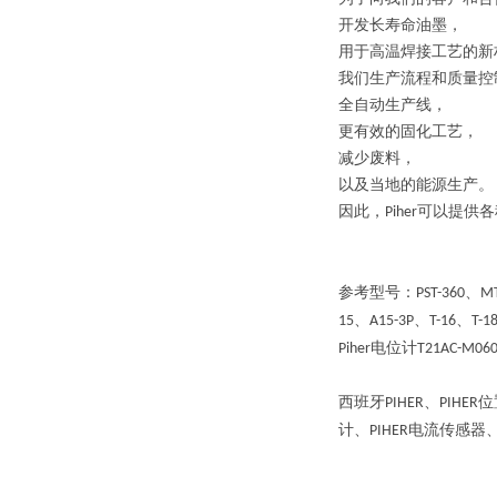
开发长寿命油墨，
用于高温焊接工艺的新
我们生产流程和质量控
全自动生产线，
更有效的固化工艺，
减少废料，
以及当地的能源生产。
因此，
可以提供各
Piher
参考
型号：
、
PST-360
MT
、
、
、
15
A15-3P
T-16
T-1
电位计
Piher
T21AC-M060
西班牙
、
位
PIHER
PIHER
计、
电流传感器
PIHER