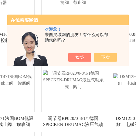
欢迎您！
H-M10-G德国ARCA
调节阀S20382/125VTG01BM德
GE-40.
来自局域网的朋友！有什么可以帮
助您的吗？
、控制器、执行器
国舒伯特Schubert调节阀、控制
MAGNET
阀、截止阀
T471法国BOM低温
调节器RP020/0-8/1/1德国
DSM125
截止阀、罐底阀
SPECKEN-DRUMAG液压气动
缸、电磁
系统、阀门