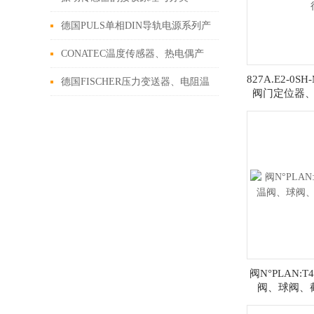
德国PULS单相DIN导轨电源系列产
品介绍
CONATEC温度传感器、热电偶产
827A.E2-0S
品介绍
德国FISCHER压力变送器、电阻温
阀门定位器
度计、显示单元、液位开关介绍
阀N°PLAN:
阀、球阀、