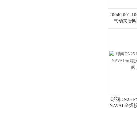
20040.001.
气动夹管阀800
球阀DN25 PN
NAVAL全
阀