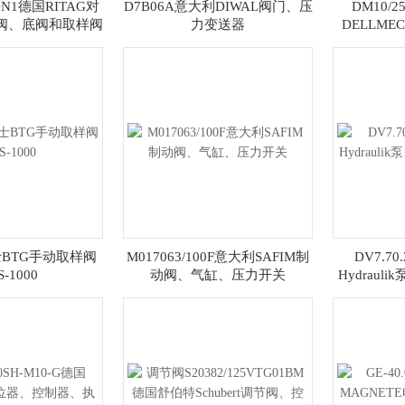
 DN1德国RITAG对
D7B06A意大利DIWAL阀门、压
DM10/2
阀、底阀和取样阀
力变送器
DELLMEC
瑞士BTG手动取样阀
M017063/100F意大利SAFIM制
DV7.70
S-1000
动阀、气缸、压力开关
Hydrau