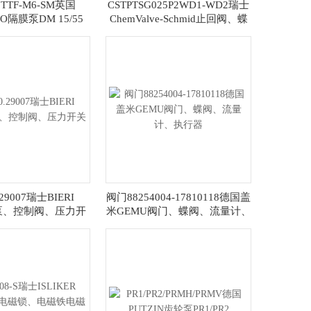
5TTF-M6-SM英国
CSTPTSG025P2WD1-WD2瑞士
O隔膜泵DM 15/55
ChemValve-Schmid止回阀、蝶
TTT-SC1
阀、球阀
.29007瑞士BIERI
阀门88254004-17810118德国盖
lik泵、控制阀、压力开
米GEMU阀门、蝶阀、流量计、
关
执行器