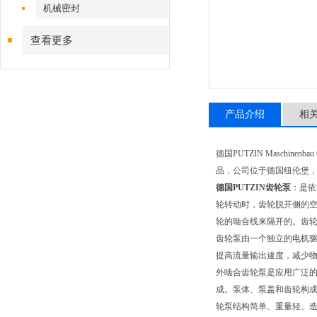
机械密封
查看更多
产品介绍
相
德国PUTZIN Masch
品，公司位于德国纽伦堡，
德国PUTZIN齿轮泵
：是依
轮转动时，齿轮脱开侧的
轮的啮合线来隔开的。齿轮
齿轮泵由一个独立的电机驱
提高流量输出速度，减少
外啮合齿轮泵是应用广泛的
成。泵体、泵盖和齿轮构
轮泵结构简单、重量轻、