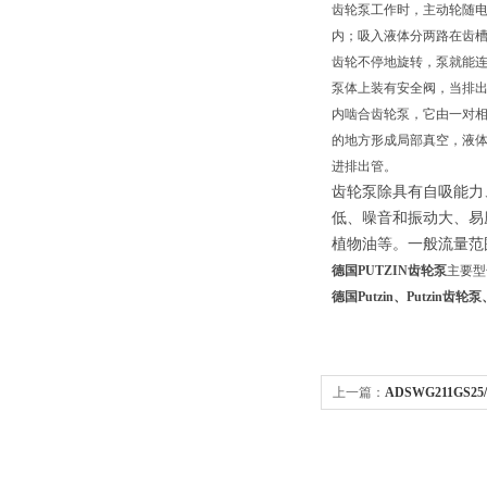
齿轮泵工作时，主动轮随
内；吸入液体分两路在齿
齿轮不停地旋转，泵就能
泵体上装有安全阀，当排
内啮合齿轮泵，它由一对
的地方形成局部真空，液
进排出管。
齿轮泵除具有自吸能力
低、噪音和振动大、易
植物油等。一般流量范围为0.
德国PUTZIN齿轮泵
主要型
德国Putzin、Putzin齿轮泵
上一篇：
ADSWG211GS25
ADAMCZEWSKI隔离