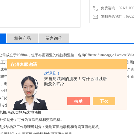
免费咨询：021-51089
发邮件给我们：6905315
相关产品
留言询价
立于1968年，位于布雷西亚的维拉契亚拉，名为Officine Stampaggio Lamiere Villachiara O
压开始，一直到为汽车工业分配的挡风玻璃雨刷组件的装配，这些组件用于安装所需的
完成在Villachiara工厂的设立，公司总部设在Teramo省的Roseto degli Abru
欢迎您！
9年，Villachiara的生产搬到了Roseto degli Abruzzi，更名为OSLV ITALI
来自局域网的朋友！有什么可以帮
达、电动执行器、直流电机、齿轮电机等。
助您的吗？
LIA srl有两个不同的内部生产部门:
专门在保护和实现完整的挡风玻璃雨刷系统。
是专业生产电机，齿轮电机和电动执行机构在直流电。
电机/马达/齿轮马达/电动机
源种类划分：可分为直流电机和交流电机。
机按结构及工作原理可划分：无刷直流电动机和有刷直流电动机。