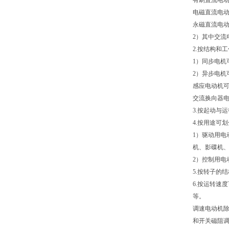
有刷直流电
电磁直流电
永磁直流电
2）其中交流
2.按结构和
1）同步电机
2）异步电机
感应电动机
交流换向器
3.按起动与
4.按用途可
1）驱动用
机、影碟机
2）控制用电
5.按转子的
6.按运转速
等。
调速电动机
和开关磁阻