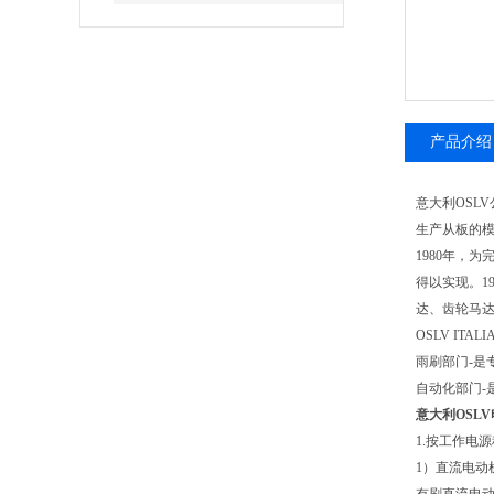
产品介绍
意大利OSLV公司成
生产从板的模
1980年，为
得以实现。198
达、齿轮马
OSLV ITA
雨刷部门-是
自动化部门-
意大利OSLV
1.按工作电
1）直流电动