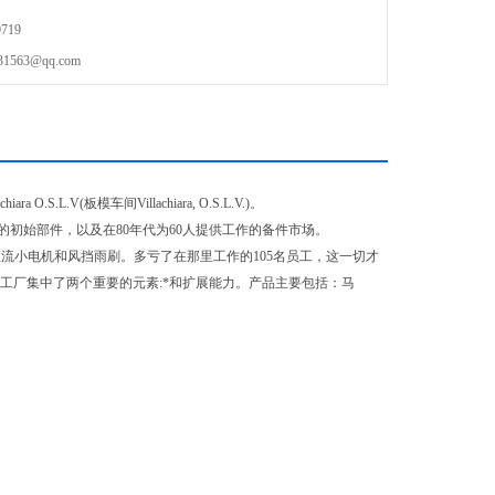
719
63@qq.com
.S.L.V(板模车间Villachiara, O.S.L.V.)。
初始部件，以及在80年代为60人提供工作的备件市场。
zzi，专业生产直流小电机和风挡雨刷。多亏了在那里工作的105名员工，这一切才
A S.r.l，这个新工厂集中了两个重要的元素:*和扩展能力。产品主要包括：马