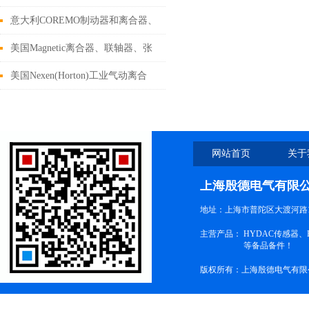
绍
意大利COREMO制动器和离合器、
气动抱闸介绍
美国Magnetic离合器、联轴器、张
力控制器介绍
美国Nexen(Horton)工业气动离合
器、制动器介绍
网站首页
关于
上海殷德电气有限
地址：上海市普陀区大渡河路1
主营产品：
HYDAC传感器
等备品备件！
版权所有：上海殷德电气有限