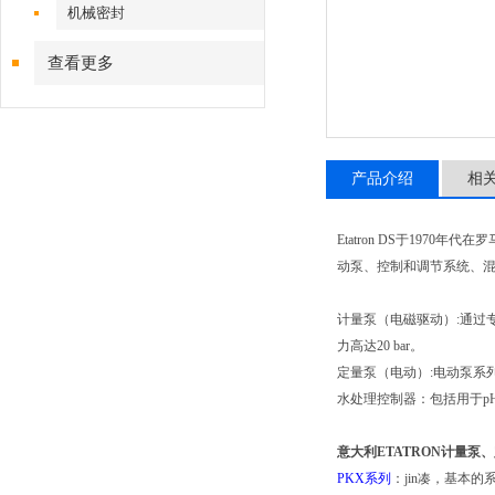
机械密封
查看更多
产品介绍
相
Etatron DS于19
动泵、控制和调节系统、
计量泵（电磁驱动）:通过
力高达20 bar。
定量泵（电动）:电动泵系列分为
水处理控制器：包括用于p
意大利ETATRON计量泵
PKX系列
：jin凑，基本