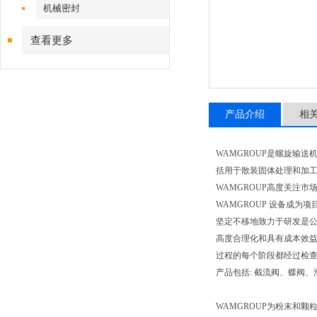
机械密封
查看更多
产品介绍
相
WAMGROUP
是螺旋输送机
括用于散装固体处理和加
WAMGROUP高度关注
WAMGROUP
设备成为项
坚定不移地致力于研发是公
高度合理化和具有成本效
过程的每个阶段都经过检
产品包括
:
截流阀、蝶阀、
WAMGROUP
为粉末和颗