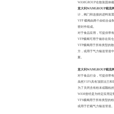
WAMGROUP
在散装固体
意大利WAMGROUP截流
计，阀门和连接的进料装
VFP
蝶阀由两个由铝合金
密封件组成。
对于食品应用，可提供带
VFP
蝶阀可用于储存在筒仓
VFP
蝶阀用于所有类型的散
方，或用于气力输送管道中
案。
意大利WAMGROUP截流
对于食品行业，可提供带
虽然
V1FS
具有顶部法兰和
为了关闭含有粉末或颗粒
WAM
曾经是为特定应用定
VFS
蝶阀用于所有类型的粉
或用于拦截气力输送管道。