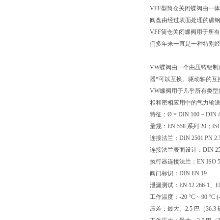
VFF
型筒仓关闭蝶阀由一体
阀盘由经过表面处理的碳
VFF
筒仓关闭蝶阀用于所有
们多年来一直是一种特别
VW
蝶阀由一个由压铸铝制
器*可以互换。驱动轴的互
VW
蝶阀用于几乎所有类型
相和密相应用中的气力输
特征：
Ø = DIN 100 ~ DIN 
量规：
EN 558
系列
20
；
IS
连接法兰：
DIN 2501 PN 2.5 
连接法兰表面设计：
DIN 2
执行器连接法兰：
EN ISO 
阀门标识：
DIN EN 19
泄漏测试：
EN 12 266-1
、
E
工作温度：
-20 °C ~ 90 °C (
压差：最大。
2.5
巴（
36.3