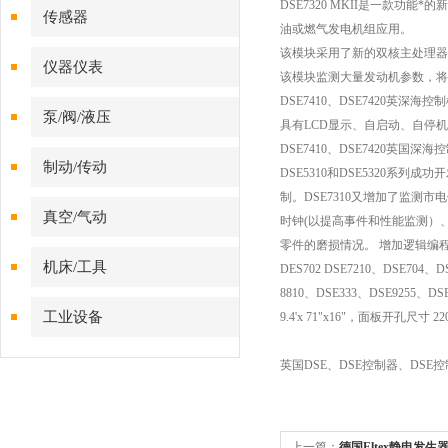
DSE7320 MKII
是一款功能*的
传感器
油或燃气发电机组应用。
该模块采用了新的双核主处理器
仪器仪表
该模块监测大量发动机参数，将
DSE7410
、
DSE7420
英深海控制
泵/阀/液压
具有
LCD
显示、自启动、自停机
DSE7410
、
DSE7420
英国深海控
制动/传动
DSE5310
和
DSE5320
系列成功开
制。
DSE7310
又增加了监测市电
真空/气动
时钟
(
以提高事件和性能监测）
零件的磨损情况。 增加逻辑编
机床/工具
DES702 DSE7210
、
DSE704
、
D
8810
、
DSE333
、
DSE9255
、
DSE
工业设备
9.4'x 71"x16"
，面板开孔尺寸
22
英国
DSE
、
DSE
控制器、
DSE
控
上一篇：
德国Eltex静电发