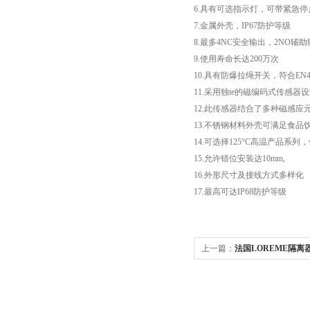
6.
具有可选指示灯，可带紧急停
7.
金属外壳，
IP67
防护等级
8.
最多
4NC
安全输出，
2NO
辅助
9.
使用寿命长达
200
万次
10.
具有防爆拉绳开关，符合
EN4
11.
采用独te的磁编码式传感器
12.
此传感器结合了多种磁感应
13.
不锈钢材料外壳可满足食品
14.
可选择
125°C
高温产品系列，
15.
允许错位安装达
10mm,
16.
外形尺寸及接线方式多样化
17.
最高可达
IP68
防护等级
上一篇：
法国LOREME隔