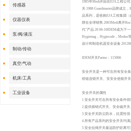
1985
年
Medi
开始在
EJA
工程公司
传感器
关
.1988 Guardmaster
品牌成立，
品系列，是收购
EJA
工程集团（
仪器仪表
牌在全球销售
.2003Medi
离开
Roc
代
"
产品
.20 06-10IDEM
成为下一
泵/阀/液压
Hygiemag
，
Hygiecode
，
Modus
设计和制造机器安全设备
.20128
制动/传动
IDEM
开关
Partno
：
115006
真空/气动
安全开关是一种可在所有安全条
机床/工具
绞链连锁开关、安安全使能开关
工业设备
安全开关的属性
1.
安全开关可在所有安全条件得
2.
提供插销式开关、安全磁开关
3.
安全开关防尘防水，抗震性强
4.
所有产品系列的安全开关均满
5.
安全拉绳开关最远防护距离可