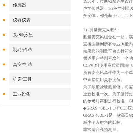
1956年，拉斯穆森先生设
传感器
声学传感器：1/2英寸测
多变体，都是基于Gunnar 
仪器仪表
1）测量麦克风套件
泵/阀/液压
测量麦克风组合在一起，满
直接连接到所有专业测量系
制动/传动
如果您的测量平台支持符合
频道用户特别喜欢的一个功
真空/气动
CCP机组使用高质量同轴
所有麦克风套件作为一个单
机床/工具
中直接使用灵敏度值。
为了频繁验证测量链，将需
工业设备
重新校准一次。为了进行更准
的参考对声源进行校准。G
◆
GRAS 46BL-1 1/4
GRAS 46BL-1是一款高
减少了入射角的影响。
非常适合高频测量。