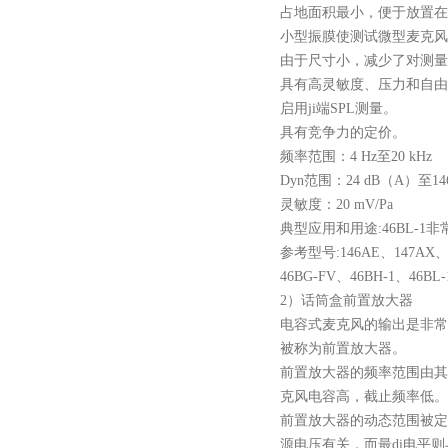
占地面积最小，便于放置在
小型振膜使测试微型麦克风
由于尺寸小，减少了对测量
具有高灵敏度、压力和自由
启用ji端
SPL测量。
具有竞争力的定价。
频率范围：
4 Hz至20 kHz
Dyn范围：24 dB（A）至146
灵敏度：
20 mV/Pa
典型应用和用途
:
46BL-
参考型号
:146AE、147
AX
46
BG-FV
、
46
BH-1
、
46
BL-
2）话筒盒前置放大器
电容式麦克风的输出是非常
被称为前置放大器。
前置放大器的频率范围由其
克风电容高，截止频率低。
前置放大器的动态范围被定
源电压有关，而最di电平