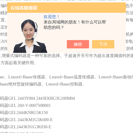
，编码器不能有任何的移动，当来电工作时，编码器输出脉冲过程中，也
偏移的量是无从知道的，只有错误的生产结果出现后才能知道。解决的方
欢迎您！
位置。在参考点以前，是不能保证位置的准确性的。为此，在工控中就有
来自局域网的朋友！有什么可以帮
决定的，它不受停电、干扰的影响。
助您的吗？
Bauer绝对值编码器可采用通孔和轴型设计。它们集成在桨距系统中,并在偏航
ANopen、 Ethernet或其它现场总线接口 ,所采集的数值被传输
至风力发电
馈的编码器：发电机转速是风力发电场运行的重要因素
:首先是确保稳定的
言,增量式编码器是一种可靠的选择。于超速开关可作为超出速度阈值时的
全方面起着关键作用。
uer
、
Lenord+Bauer
传感器
、
Lenord+Bauer
温度
传感器、
Lenord+Bauer
振动
+Bauer绝对型
旋转
编码器、
Lenord+Bauer控制器、
：
编码器GEL 2443Y004 2443EKRG3G100M04
编码器GEL 260-V-000750B001
r编码器GEL2444KNRG5K150
r编码器GEL 2443KM1G5K600-E
r编码器GEL2443KN1G3K030-E