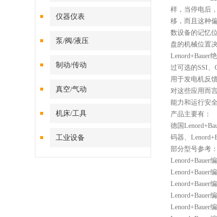
样，当停电后
仪器仪表
移，而且这种
数设备的记忆
泵/阀/液压
盘的机械位置
Lenord+
制动/传动
过可选的SSI、C
用于发电机反
真空/气动
对这些应用而
能力和运行安
机床/工具
产品
主要有：
德国
Lenord+Ba
工业设备
码器、
Lenord
部分
型号
参考
Lenord+Bauer
Lenord+Bauer
Lenord+Baue
Lenord+Baue
Lenord+Baue