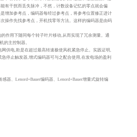
不能有干扰而丢失脉冲，不然，计数设备记忆的零点就会偏
法是增加参考点，编码器每经过参考点，将参考位置修正进计
每次操作先找参考点，开机找零等方法。这样的编码器是由码
机构的作用下随同每个转子叶
片移动
,从而实现了冗余测量。通
机的主控制器。
电网供电,欺是在超过最高转速极使风机紧
急停止。实践证明
,
紧急停止触发器
,增式编码器可与之配合使用,在发电场的盈利
传感器
、
Lenord+Bauer编码器、Lenord+Bauer
增量
式
旋转
编