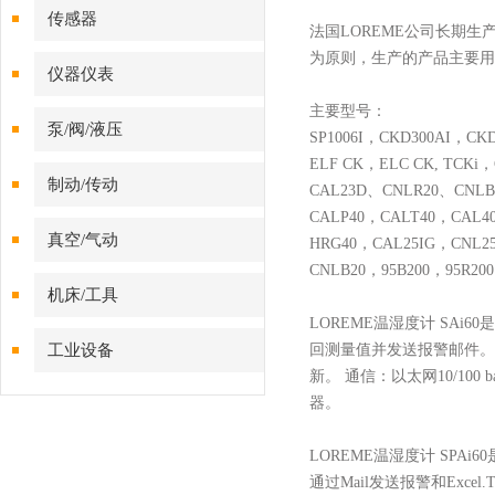
传感器
法国
LOREME公司长期
为原则，生产的产品主要用
仪器仪表
主要型号：
泵/阀/液压
SP1006I，CKD300AI，CKD
ELF CK，ELC CK, TCK
制动/传动
CAL23D、CNLR20、CNLB
CALP40，CALT40，CAL4
真空/气动
HRG40，CAL25IG，CNL2
CNLB20，95B200，95R2
机床/工具
LOREME温湿度计 SAi
工业设备
回测量值并发送报警邮件。串
新。 通信：以太网10/100 
器。
LOREME温湿度计 SPA
通过Mail发送报警和Exce