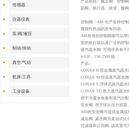
产品
包括：
截止阀、控制阀
传感器
回阀
、执行器、歧管、蝶阀
仪器仪表
控制阀：
ARI 生产各种
腐蚀性热油的所有内容。
泵/阀/液压
ARI所有的控制阀都可以
型的执行器以及广泛的控制
制动/传动
蒸汽疏水阀
: 可用作具有
6-630；150-2500 级
真空/气动
产品：
CONA
®
B 双金属蒸汽疏水
机床/工具
CONA
®
M 恒温蒸汽疏水阀
CONA
®
S 浮球式蒸汽疏水
工业设备
CONA
®
TD 热力蒸汽疏水
用于冷凝水收集和蒸汽分配
安全阀
: 用于排出压力容
ARI的安全阀可提供金属
减压阀
: 减压阀为直动式
过滤器和止回阀
: 该装置