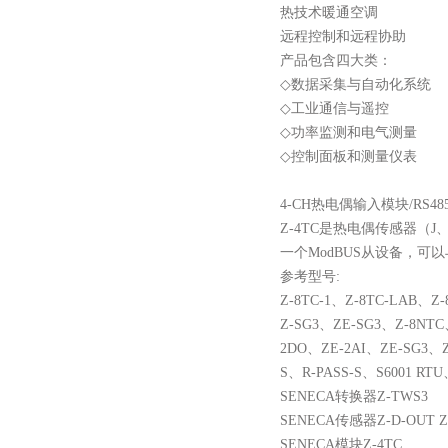
热技术暖通空调
远程控制和远程协助
产品包含四
大类：
◇
数据采集与自动化系统
◇
工业通信与遥控
◇
功率监测和电气测量
◇
控制面板和测量仪表
4-CH热电偶输入模块/RS48
Z-4TC是热电偶传感器（
一个ModBUS从设备，可以
参考型号
:
Z-8TC-1
、
Z-8TC-LAB
、
Z-
Z-SG3
、
ZE-SG3
、
Z-8NTC
2DO
、
ZE-2AI
、
ZE-SG3
、
S
、
R-PASS-S
、
S6001 RTU
SENECA转换器Z-TWS3
SENECA传感器Z-D-OUT Z
SENECA模块Z-4TC