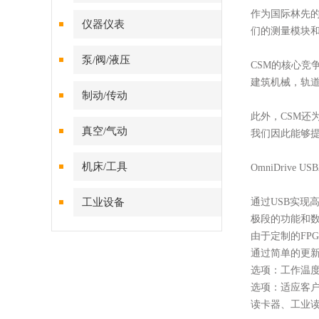
作为国际林先
仪器仪表
们的测量模块
泵/阀/液压
CSM的核心
建筑机械，轨
制动/传动
此外，
CSM还
真空/气动
我们因此能够
机床/工具
OmniDrive
工业设备
通过
USB实现
极段的功能和
由于定制的
FP
通过简单的更
选项：工作温
选项：适应客
读卡器、工业