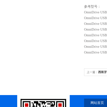
参考
型号：
OmniDrive USB2
OmniDrive USB
OmniDrive USB
OmniDrive USB2
OmniDrive USB
OmniDrive USB
OmniDrive USB2 
OmniDrive USB2
上一篇：
西班牙
网站首页