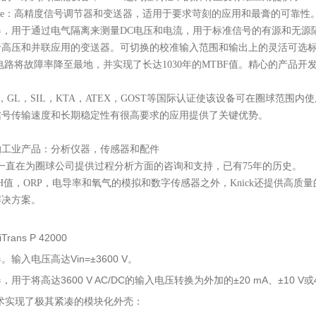
e
：高精度信号调节器和变送器，适用于要求苛刻的应用和最膏的可靠性
器，用于通过电气隔离来测量
DC电压和电流，用于标准信号的有源和无源
于高压和并联应用的变送器。可切换的校准输入范围和输出上的灵活可选
的智能电路将故障率降至最地，并实现了长达1030年的MTBF值。精心的产
E，GL，SIL，KTA，ATEX，GOST等国际认证使该设备可在圈球范围内
信号传输速度和长期稳定性有很高要求的应用提供了关键优势。
的工业产品：分析仪器，传感器和配件
k）一直在为圈球公司提供过程分析方面的咨询和支持，已有75年的历史。
pH值，ORP，电导率和氧气的模拟和数字传感器之外，Knick还提供高
解决方案。
iTrans P 42000
Vin=±3600 V
器。输入电压高达
。
3600 V AC/DC
±20 mA
±10 V
器，用于将高达
的输入电压转换为外加的
、
或
术实现了极其紧凑的模块化外壳：