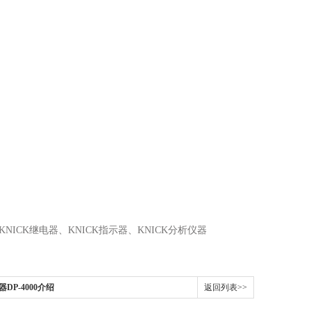
KNICK
继电器
、
KNICK
指示器
、
KNICK
分析仪
器
送器DP-4000介绍
返回列表>>