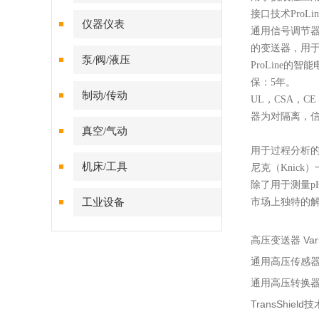
接口技术
ProLin
仪器仪表
通用信号调节
的变送器，用
泵/阀/液压
ProLine
保：5年。
制动/传动
UL，CSA，C
器为对隔离，
真空/气动
用于过程分析
机床/工具
尼克（
Knic
除了用于测量
工业设备
市场上独特的
Var
高压变送器
通用高压传感
通用高压转换
TransShield
技