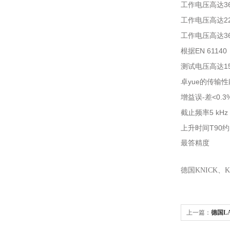
3
工作电压高达
2
工作电压高达
3
工作电压高达
EN 61140
根据
1
测试电压高达
yue
卓
的传输性
<0.3
增益误-差
5 kHz
截止频率
T90
上升时间
约
最答精度
德国
KNICK
、
K
上一篇：
德国LA