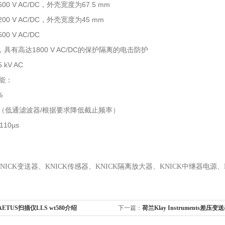
600 V AC/DC
67.5 mm
，外壳宽度为
200 V AC/DC
45 mm
，外壳宽度为
600 V AC/DC
1800 V AC/DC
，具有高达
的保护隔离的电击防护
5 kV AC
能：
%
/
（低通滤波器
根据要求降低截止频率）
110µs
NICK
变送器
、
KNICK
传感器
、
KNICK
隔离
放大器、
KNICK
中继器
电源、
ETUS扫描仪LLS wt580介绍
下一篇：
荷兰Klay Instruments差压变