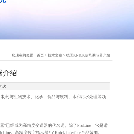
您现在的位置：
首页
>
技术文章
> 德国KNICK信号调节器介绍
器介绍
96次
、
制药
与生物技术、
化学
、食品与
饮料
、
水
和污水处理
等
领
感器"已经成为高精度变送器的代名词。
除了
ProLine，它是适
。高精度数字指示器*了Knick Interface产品范围。