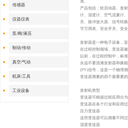
准。
传感器
产品
包括：
软启动器
、
发射
计
、湿度计、
空气流量计
、
仪器仪表
关
、
脉冲
放大器、信号转换
字万用表、
安全开关
、安全
泵/阀/液压
发射器是一种电子设备，旨
制动/传动
在过程控制领域，变送器被
以前，在过程控制中，标准
真空/气动
永远不要混淆发射器和换能
(PV)信号，这是一个物理
机床/工具
变送器测量的四个最重要的
工业设备
发射机类型
变送器可根据过程应用分为
变送器在各个行业和应用过
压力变送器
这些变送器可以测量不同过
湿度变送器