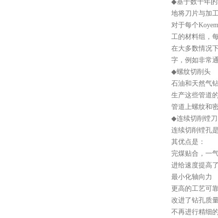
◆
基于数十年的
地将刀片与加
对于每个
Koy
工的材料组，
在大多数情况
字，例如非常
◆
螺纹切削头
石油和天然气
生产这些管道
管道上螺纹和
◆
连续切削镗刀
连续切削镗孔
其优点是：
完煤贴合，一
进给速度提高
最小化轴向力
更高的工艺可
改进了钻孔质
不再进行精细