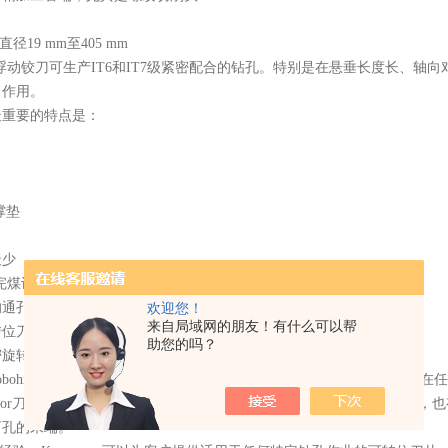
直径
19 mm至405 mm
ann浮动铰刀可生产IT6和IT7级紧密配合的钻孔。特别是在悬垂长度长、轴
了作用。
最重要的特点是：
撑垫
最少
完煤设置
的通孔和盲孔
欢迎您！
来自局域网的朋友！有什么可以帮
转位刀片
助您的吗？
r精密旋转刀片
n Centobohr精密精加工工具是一种稳定、可调节的镗孔精加工工具，可
tobor刀架既有通孔的变体，其中可转位刀片轴向定位在镗杆前部的后面
盲孔的末端。