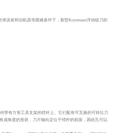
向对准误差和旧机器等困难条件下，新型Koyemann浮动铰刀的
安装在任何带有方形工具支架的镗杆上。它们配有可互换的可转位刀
，也有成角度的形状，刀片轴向定位于镗杆的前面，因此孔可以