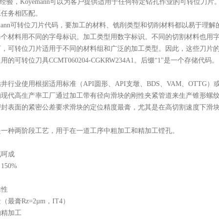
经验，
Koyemann可以为客户提供适用于任何特定钻孔作业的可转位刀片
工任务相匹配。
emann可转位刀片代码，要加工的材料、铣削类型和切削材料都以易于
每个材料用不同的字母标识。加工类型用数字标识。不同的切割材料也用
下，可转位刀片适用于不同的材料组和广泛的加工类型。因此，这些刀片
通用的可转位刀具
CCMT060204-CGKRW234A1。后缀“1"是一个存储代码。
钻井行业使用根据适用标准（
API圆形、API支墩、BDS、VAM、OT
的现代高生产率工厂通过加工带有径向滑块的刚性夹紧管道来生产锥形螺
密封表面的紧密公差要求滑块的定位精度最膏，尤其是在高切割速度下滑
是一种两阶段工艺，用于在一道工序中粗加工和精加工镗孔。
气呵成
了
150%
靠性
量（最膏
Rz=2
µ
m，IT4）
的精加工