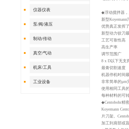
仪器仪表
◆
浮动搅拌器，
新型
Koyem
泵/阀/液压
优势真正发挥
新型动力铰刀
制动/传动
工艺可靠性高
高生产率
真空/气动
调节范围广
8 x D以下无支
机床/工具
最膏切割速度
机器停机时间
工业设备
非常简单的
µ
m
使用相同工具
每种材料的可
◆
Centoboh
Koyeman
片刀架。Cen
加工到肩部或