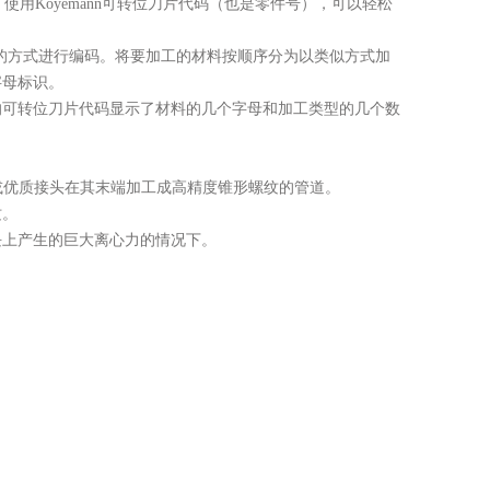
。使用Koyemann可转位刀片代码（也是零件号），可以轻松
理解的方式进行编码。将要加工的材料按顺序分为以类似方式加
字母标识。
的可转位刀片代码显示了材料的几个字母和加工类型的几个数
TG）或优质接头在其末端加工成高精度锥形螺纹的管道。
纹。
块上产生的巨大离心力的情况下。