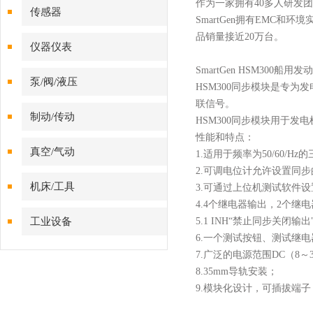
作为一家拥有
40多人研发
传感器
SmartGen拥有EM
品销量接近20万台。
仪器仪表
SmartGen HSM300
泵/阀/液压
HSM300同步模块是专
联信号。
制动/传动
HSM300同步模块用于
性能和特点：
真空/气动
1.适用于频率为50/60/
2.可调电位计允许设置同
机床/工具
3.可通过上位机测试软件设置
4.4个继电器输出，2个继
工业设备
5.1 INH“禁止同步关
6.一个测试按钮、测试继
7.广泛的电源范围DC（8
8.35mm导轨安装；
9.模块化设计，可插拔端