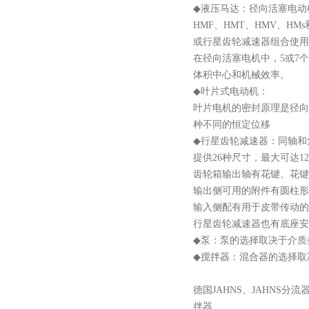
◆
液压马达：径向活塞电动
HMF、HMT、HMV、
或行星齿轮减速器组合使用
在径向活塞电机中，
5或7
体积中心和机械效率。
◆
叶片式电动机：
叶片电机的密封原理是径向
种不同的恒定位移
◆
行星齿轮减速器：同轴和
提供
26种尺寸，最大可达1200
齿轮箱输出轴有花键、花键
输出侧可用的附件有圆柱形
输入侧配有用于皮带传动的
行星齿轮减速器也有底座安
◆
泵：泵的选择取决于介质
◆
搅拌器：混合器的选择取
德国
JAHNS
、
JAHNS
分流
拌器