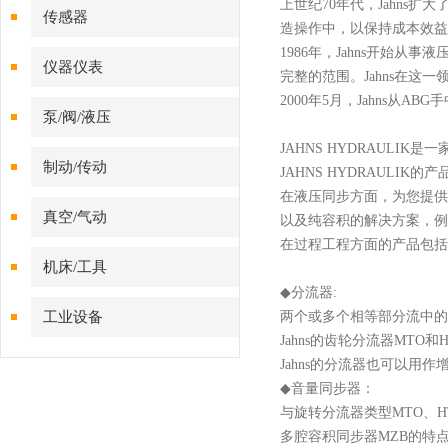
上世纪
70年代，Jahn
传感器
造操作中，以保持成本效益
1986年，Jahns开始
仪器仪表
完整的范围。Jahns在这
2000年5月，Jahns
泵/阀/液压
JAHNS HYDRAULIK
是一
制动/传动
JAHNS HYDRAULIK
的产
在液压同步方面，为您提供
真空/气动
以及纯容积的解决方案，例
在过程工程方面的产品包括
机床/工具
◆
分流器
:
工业设备
两个或多个相等部分流中的
Jahns
的齿轮分流器
MTO和
Jahns
的分流器也可以用作
◆
音量同步器：
与旋转分流器类型
MTO、
多腔容积同步器MZB的特