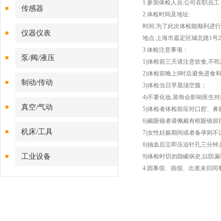
1.参加体检人员:公司在职员工
传感器
2.体检时间及地址:
时间:为了此次体检能顺利进行,特
仪器仪表
地点:上海市嘉定区城北路1号
3.体检注意事项：
泵/阀/液压
1)体检前三天请注意饮食,不
2)体检前晚上8时后避免进食
制动/传动
3)体检当日早晨须空腹；
4)不要化妆,装饰会影响医生
真空/气动
5)体检者体检前应对口腔、鼻
6)戴眼镜者请佩戴有框眼镜前
机床/工具
7)女性妊娠期间或者备孕则不
8)抽血后立即压迫针孔三分钟,
工业设备
9)体检时切勿隐瞒病史,以防漏
4.因事假、病假、出差未归同事