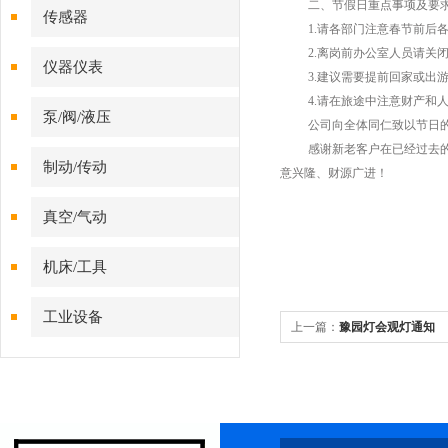
二、节假日重点事项及要
传感器
1.
请各部门注意春节前后
2.
离岗前办公室人员请关
仪器仪表
3.
建议需要提前回家或出
4.
请在旅途中注意财产和
泵/阀/液压
公司向全体同仁致以节日
感谢新老客户在已经过去
制动/传动
意兴隆、财源广进！
真空/气动
机床/工具
工业设备
上一篇：
豫园灯会观灯通知