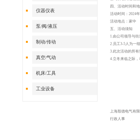
四、活动时间和地
仪器仪表
活动时间：
2024
年
活动地点：家中
泵/阀/液压
五、活动须知
1.
由公司领导与街
制动/传动
2.
员工
3-5
人为一
3.
此次活动的所有
真空/气动
4.
立冬来临之际，
机床/工具
工业设备
上海殷德电气有限
行政人事