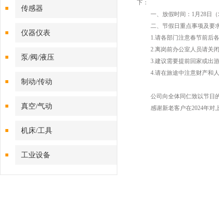
下：
传感器
一、放假时间：
1
月
28
日（
二、节假日重点事项及要
仪器仪表
1.
请各部门注意春节前后
2.
离岗前办公室人员请关
泵/阀/液压
3.
建议需要提前回家或出
4.
请在旅途中注意财产和
制动/传动
公司向全体同仁致以节日
真空/气动
感谢新老客户在
2024
年对
机床/工具
工业设备